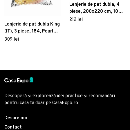
Lenjerie de pat dubla, 4
piese, 200x220 cm, 100%
bumbac ranforce, Hobby,
212 lei
Lenjerie de pat dubla King
Desire, turcoaz
(IT), 3 piese, 184, Pearl
Home, Poliester Satinat
309 lei
Descoperă și explorează idei practice și recomandări
pentru casa ta doar pe CasaExpo.ro
Despre noi
Contact