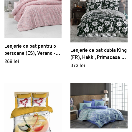
Lenjerie de pat pentru o
Lenjerie de pat dubla King
persoana (ES), Verano -
(FR), Hakkı, Primacasa by
Powder, Victoria, Bumbac
268 lei
Türkiz, Bumbac Satinat
373 lei
Satinat