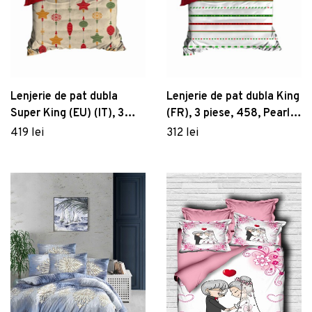
Lenjerie de pat dubla
Lenjerie de pat dubla King
Super King (EU) (IT), 3
(FR), 3 piese, 458, Pearl
piese, 454, Pearl Home,
Home, Poliester Satinat
419 lei
312 lei
Poliester Satinat