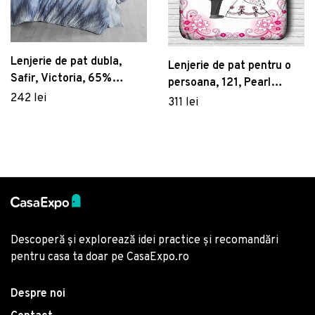
Lenjerie de pat dubla,
Lenjerie de pat pentru o
Safir, Victoria, 65%
persoana, 121, Pearl
bumbac/35% poliester
242 lei
Home, Poliester Satinat
311 lei
Descoperă și explorează idei practice și recomandări
pentru casa ta doar pe CasaExpo.ro
Despre noi