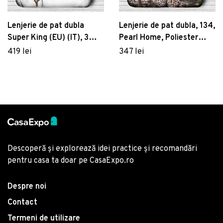
Lenjerie de pat dubla
Lenjerie de pat dubla, 134,
Super King (EU) (IT), 3
Pearl Home, Poliester
piese, 108, Pearl Home,
Satinat
419 lei
347 lei
Poliester Satinat
Descoperă și explorează idei practice și recomandări
pentru casa ta doar pe CasaExpo.ro
Despre noi
Contact
Termeni de utilizare