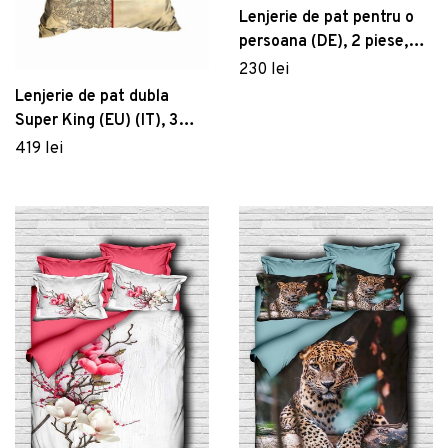
Lenjerie de pat pentru o
persoana (DE), 2 piese,
Lilyum - Cream, Kırlent
230 lei
Store, 70% poliester/30%
Lenjerie de pat dubla
bumbac
Super King (EU) (IT), 3
piese, 465, Pearl Home,
419 lei
Poliester Satinat