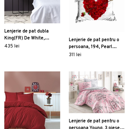
Lenjerie de pat dubla
King(FR) De White,
Lenjerie de pat pentru o
Cotton Box, 3 piese,
435 lei
persoana, 194, Pearl
240x220 cm, bumbac
Home, Poliester Satinat
311 lei
satinat, alb
Lenjerie de pat pentru o
persoana Young, 3 piese,