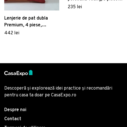
160x220 cm, 100%
235 lei
bumbac ranforce, Cotton
Lenjerie de pat dubla
Box, Feeling, roz
Premium, 4 piese,
200x220 cm, 100%
442 lei
bumbac satinat, Cotton
Box, Stripe, rosu claret
Descoperă și explorează idei practice și recomandări
pentru casa ta doar pe CasaExpo.ro
Despre noi
Contact