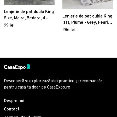
Lenjerie de pat dubla King
Lenjerie de pat dubla King
Size, Maira, Bedora, 4
(IT), Plume - Grey, Pearl
piese, 240x240 cm,
99 lei
Home, Bumbac Ranforce
286 lei
bumbac satinat 200 TC,
multicolor
Descoperă și explorează idei practice și recomandări
pentru casa ta doar pe CasaExpo.ro
Despre noi
Contact