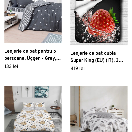
Lenjerie de pat pentru o
Lenjerie de pat dubla
persoana, Üçgen - Grey,
Super King (EU) (IT), 3
Eponj Home, 65%
133 lei
piese, 111, Pearl Home,
419 lei
bumbac/35% poliester
Poliester Satinat