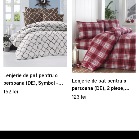
Lenjerie de pat pentru o
Lenjerie de pat pentru o
persoana (DE), Symbol -
persoana (DE), 2 piese,
White, Victoria, Bumbac
152 lei
Ekose v2 - Red, Eponj
123 lei
Ranforce
Home, 65% bumbac/35%
poliester