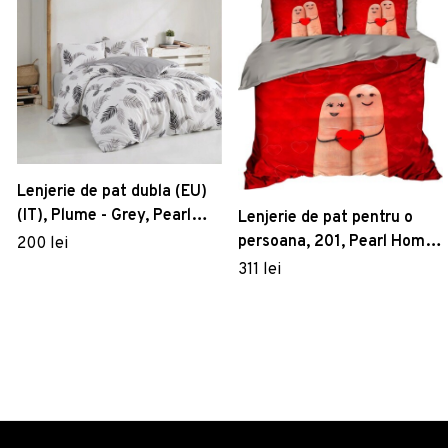
Lenjerie de pat dubla (EU)
(IT), Plume - Grey, Pearl
Lenjerie de pat pentru o
Home, Bumbac Ranforce
persoana, 201, Pearl Home,
200 lei
Poliester Satinat
311 lei