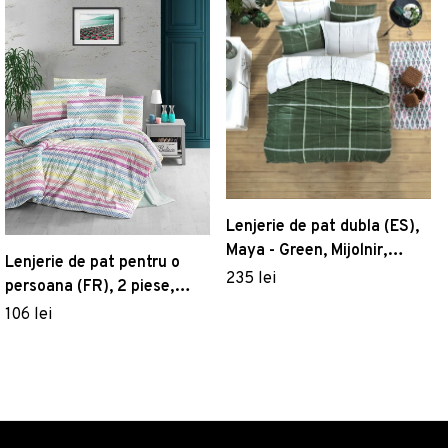
Lenjerie de pat dubla (ES),
Maya - Green, Mijolnir,
Lenjerie de pat pentru o
Bumbac Ranforce
235 lei
persoana (FR), 2 piese,
Vals, Victoria, 65%
106 lei
bumbac/35% poliester