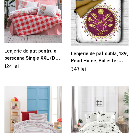
Lenjerie de pat pentru o
Lenjerie de pat dubla, 139,
persoana Single XXL (DE),
Pearl Home, Poliester
Oregano - Pink, Cotton
124 lei
Satinat
347 lei
Box, Bumbac Ranforce