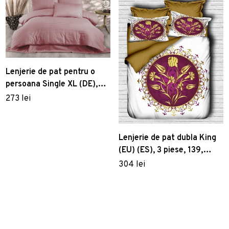
Lenjerie de pat pentru o
persoana Single XL (DE),
Lilyum - Powder, Whitney,
273 lei
Bumbac Satinat
Lenjerie de pat dubla King
(EU) (ES), 3 piese, 139,
Pearl Home, Poliester
304 lei
Satinat