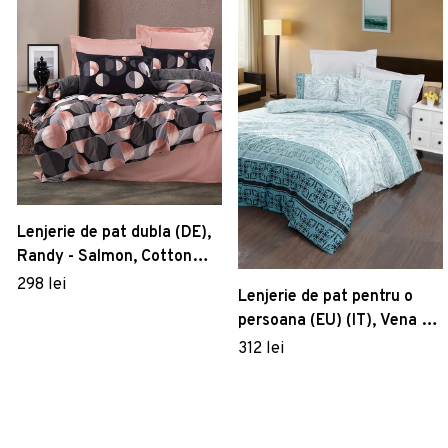
Lenjerie de pat dubla (DE),
Randy - Salmon, Cotton
Box, Bumbac Satinat
298 lei
Lenjerie de pat pentru o
persoana (EU) (IT), Vena -
Mint, Victoria, Bumbac
312 lei
Satinat