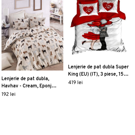
Lenjerie de pat dubla Super
King (EU) (IT), 3 piese, 154,
Lenjerie de pat dubla,
Pearl Home, Poliester
419 lei
Havhav - Cream, Eponj
Satinat
Home, 65% bumbac/35%
192 lei
poliester