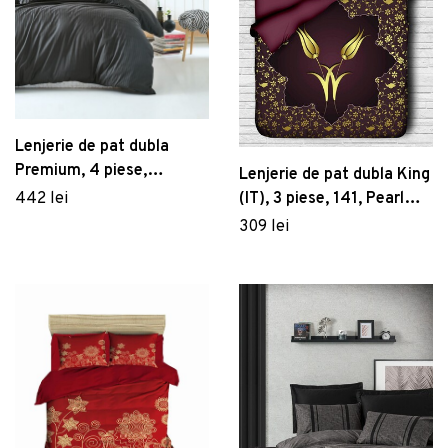
Lenjerie de pat dubla
Premium, 4 piese,
Lenjerie de pat dubla King
200x220 cm, 100%
442 lei
(IT), 3 piese, 141, Pearl
bumbac satinat, Cotton
Home, Poliester Satinat
309 lei
Box, Stripe, antracit