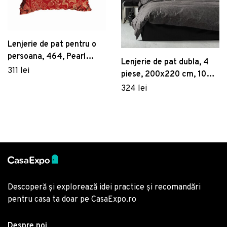
Lenjerie de pat pentru o
persoana, 464, Pearl
Lenjerie de pat dubla, 4
Home, Poliester Satinat
311 lei
piese, 200x220 cm, 100%
bumbac ranforce, Cotton
324 lei
Box, Bitter, antracit
Descoperă și explorează idei practice și recomandări
pentru casa ta doar pe CasaExpo.ro
Despre noi