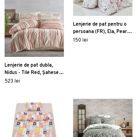
Lenjerie de pat pentru o
persoana (FR), Ela, Pearl
Home, Bumbac Ranforce
150 lei
Lenjerie de pat dubla,
Nidus - Tile Red, Şaheser,
Bumbac
523 lei