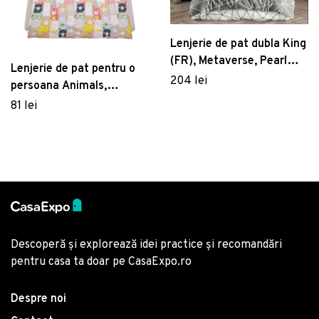
Lenjerie de pat dubla King
(FR), Metaverse, Pearl
Lenjerie de pat pentru o
Home, Bumbac Ranforce
204 lei
persoana Animals,
Heinner Home, 150x200
81 lei
cm, bumbac, multicolor
Descoperă și explorează idei practice și recomandări
pentru casa ta doar pe CasaExpo.ro
Despre noi