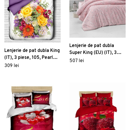
Lenjerie de pat dubla
Lenjerie de pat dubla King
Super King (EU) (IT), 3
(IT), 3 piese, 105, Pearl
piese, Verano - Powder,
507 lei
Home, Poliester Satinat
309 lei
Victoria, Bumbac Satinat