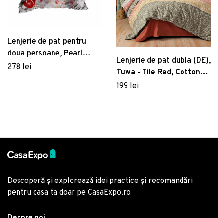
Lenjerie de pat pentru
doua persoane, Pearl
Lenjerie de pat dubla (DE),
Home, 411, print 3D,
278 lei
Tuwa - Tile Red, Cotton
amestec bumbac, 4 piese,
Box, Bumbac Ranforce
199 lei
alb/rosu/gri
Descoperă și explorează idei practice și recomandări
pentru casa ta doar pe CasaExpo.ro
Despre noi