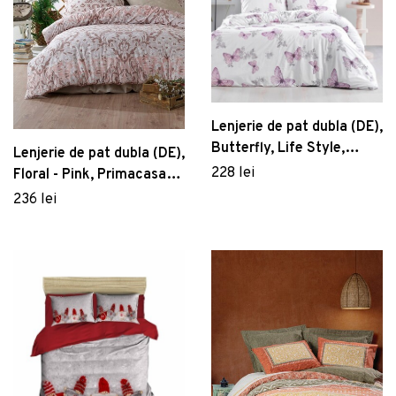
Lenjerie de pat dubla (DE),
Butterfly, Life Style,
Lenjerie de pat dubla (DE),
Bumbac Ranforce
228 lei
Floral - Pink, Primacasa
by Türkiz, Bumbac
236 lei
Ranforce