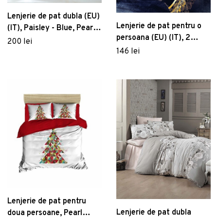
Lenjerie de pat dubla (EU)
Lenjerie de pat pentru o
(IT), Paisley - Blue, Pearl
persoana (EU) (IT), 2
Home, Bumbac Ranforce
200 lei
piese, Osmanlı - Yellow,
146 lei
Pearl Home, 50% bumbac
/ 50% poliester
Lenjerie de pat pentru
Lenjerie de pat dubla
doua persoane, Pearl