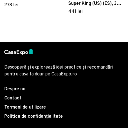
Super King (US) (ES), 3
Home, 456, print 3D,
278 lei
piese, Hevin, Victoria,
amestec bumbac, 4 piese,
441 lei
Bumbac Satinat
rosu/alb/verde
Descoperă și explorează idei practice și recomandări
pentru casa ta doar pe CasaExpo.ro
Despre noi
Contact
Termeni de utilizare
Politica de confidențialitate