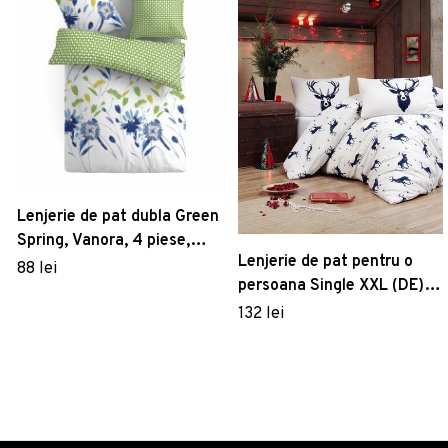
Lenjerie de pat dubla Green
Spring, Vanora, 4 piese,
Lenjerie de pat pentru o
220 x 240 cm, 100%
88 lei
persoana Single XXL (DE), 2
microfibra, multicolora
piese, Geyik - Dark Blue,
132 lei
Eponj Home, 65%
bumbac/35% poliester