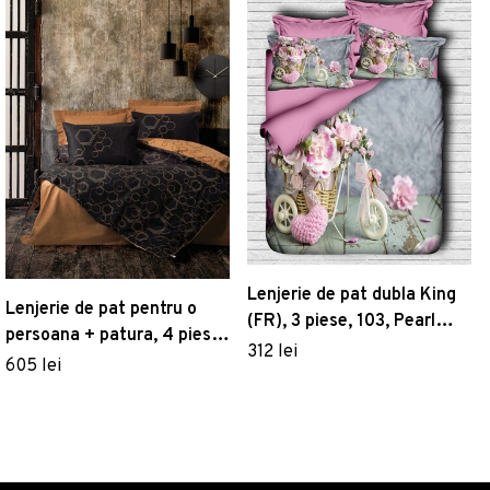
Lenjerie de pat dubla King
Lenjerie de pat pentru o
(FR), 3 piese, 103, Pearl
persoana + patura, 4 piese,
Home, Poliester Satinat
312 lei
160x220 cm, 100% bumbac
605 lei
ranforce, Cotton Box,
Dawn, cupru