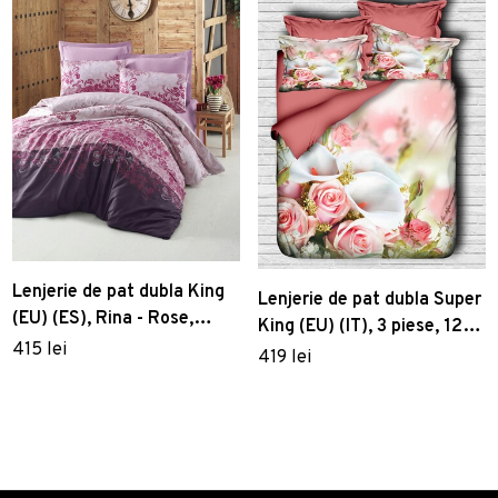
Lenjerie de pat dubla King
Lenjerie de pat dubla Super
(EU) (ES), Rina - Rose,
King (EU) (IT), 3 piese, 122,
Victoria, Bumbac Satinat
415 lei
Pearl Home, Poliester
419 lei
Satinat