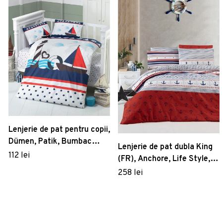
Lenjerie de pat pentru copii,
Dümen, Patik, Bumbac
Lenjerie de pat dubla King
Ranforce
112 lei
(FR), Anchore, Life Style,
Bumbac Ranforce
258 lei