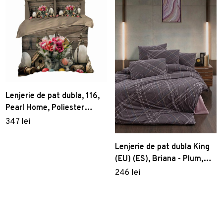
Lenjerie de pat dubla, 116,
Pearl Home, Poliester
Satinat
347 lei
Lenjerie de pat dubla King
(EU) (ES), Briana - Plum,
Victoria, Bumbac Ranforce
246 lei