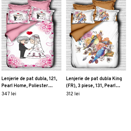
Lenjerie de pat dubla, 121,
Lenjerie de pat dubla King
Pearl Home, Poliester
(FR), 3 piese, 131, Pearl
Satinat
Home, Poliester Satinat
347 lei
312 lei