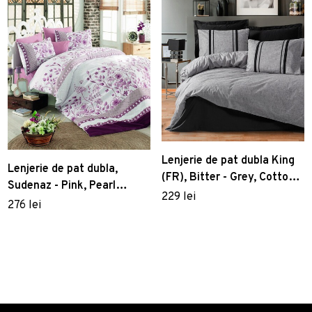
Lenjerie de pat dubla King
Lenjerie de pat dubla,
(FR), Bitter - Grey, Cotton
Sudenaz - Pink, Pearl
Box, Bumbac Ranforce
229 lei
Home, Bumbac Ranforce
276 lei