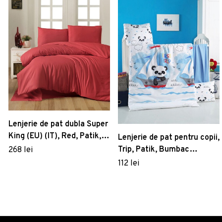
Lenjerie de pat dubla Super
King (EU) (IT), Red, Patik,
Lenjerie de pat pentru copii,
Bumbac Ranforce
Trip, Patik, Bumbac
268 lei
Ranforce
112 lei