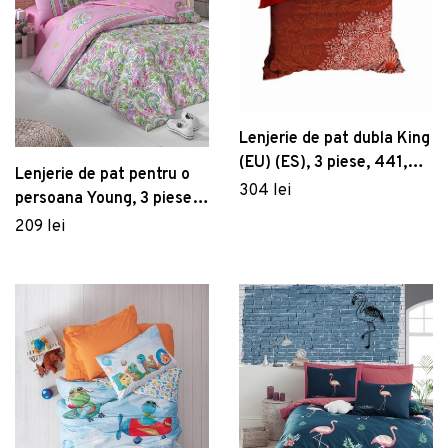
Lenjerie de pat dubla King
(EU) (ES), 3 piese, 441,
Lenjerie de pat pentru o
Pearl Home, Poliester
304 lei
persoana Young, 3 piese,
Satinat
160x220 cm, 100%
209 lei
bumbac ranforce, Cotton
Box, Jasmin, roz