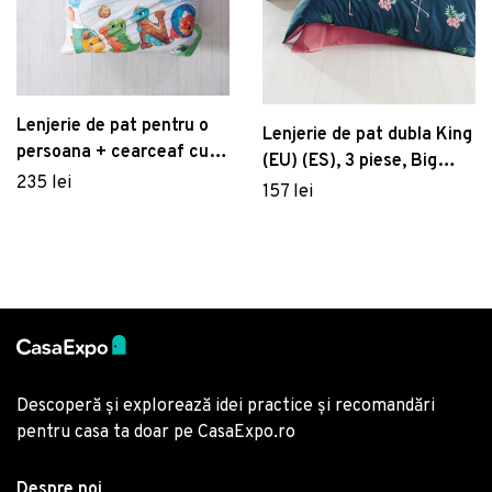
Lenjerie de pat pentru o
Lenjerie de pat dubla King
persoana + cearceaf cu
(EU) (ES), 3 piese, Big
elastic Young, 3 piese,
235 lei
Filamin - Dark Blue, Eponj
157 lei
160x220 cm, 100%
Home, 65% bumbac/35%
bumbac ranforce, Cotton
poliester
Box, Roar, portocaliu
Descoperă și explorează idei practice și recomandări
pentru casa ta doar pe CasaExpo.ro
Despre noi