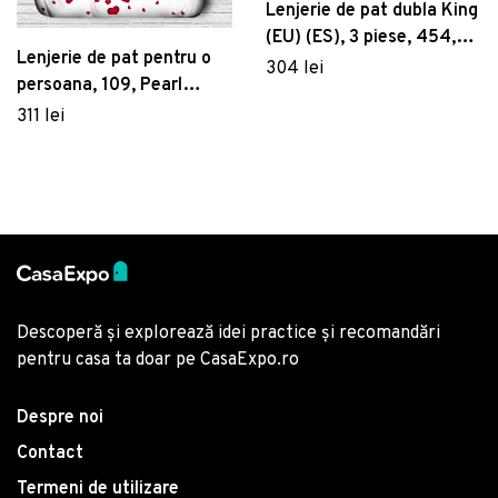
Lenjerie de pat dubla King
(EU) (ES), 3 piese, 454,
Lenjerie de pat pentru o
Pearl Home, Poliester
304 lei
persoana, 109, Pearl
Satinat
Home, Poliester Satinat
311 lei
Descoperă și explorează idei practice și recomandări
pentru casa ta doar pe CasaExpo.ro
Despre noi
Contact
Termeni de utilizare