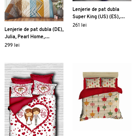
Lenjerie de pat dubla
Super King (US) (ES),
Baume - Dark Blue,
261 lei
Lenjerie de pat dubla (DE),
Victoria, Bumbac
Julia, Pearl Home,
Ranforce
Bumbac Ranforce
299 lei