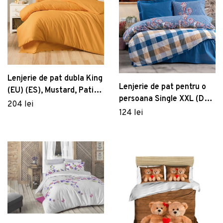
Lenjerie de pat dubla King
Lenjerie de pat pentru o
(EU) (ES), Mustard, Patik,
persoana Single XXL (DE),
Bumbac Ranforce
204 lei
Galano - Dark Blue,
124 lei
Cotton Box, Bumbac
Ranforce