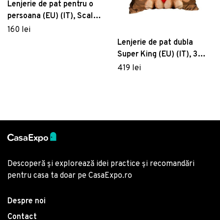
Lenjerie de pat pentru o
persoana (EU) (IT), Scalie,
Victoria, Bumbac
160 lei
Ranforce
Lenjerie de pat dubla
Super King (EU) (IT), 3
piese, 203, Pearl Home,
419 lei
Poliester Satinat
Descoperă și explorează idei practice și recomandări
pentru casa ta doar pe CasaExpo.ro
Despre noi
Contact