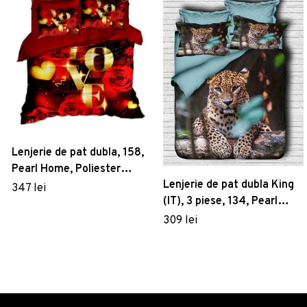
Lenjerie de pat dubla, 158,
Pearl Home, Poliester
Lenjerie de pat dubla King
Satinat
347 lei
(IT), 3 piese, 134, Pearl
Home, Poliester Satinat
309 lei