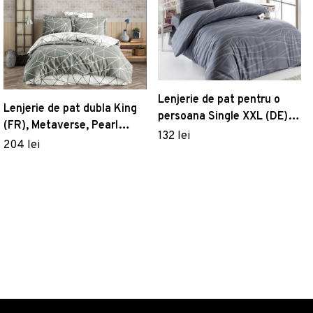
Lenjerie de pat pentru o
Lenjerie de pat dubla King
persoana Single XXL (DE), 2
(FR), Metaverse, Pearl
piese, Verda - Grey, Eponj
132 lei
Home, Bumbac Ranforce
204 lei
Home, 65% bumbac/35%
poliester