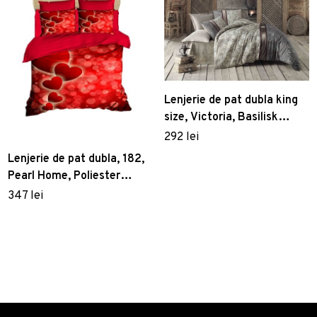
Lenjerie de pat dubla king
size, Victoria, Basilisk
121VCT92495, 3 piese,
292 lei
amestec bumbac,
Lenjerie de pat dubla, 182,
multicolor
Pearl Home, Poliester
Satinat
347 lei