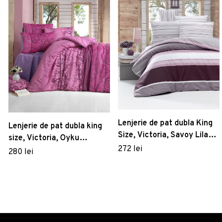
Lenjerie de pat dubla King
Lenjerie de pat dubla king
Size, Victoria, Savoy Lilac,
size, Victoria, Oyku
4 piese, 100% bumbac
272 lei
121VCT68496, 3 piese,
280 lei
ranforce, alb/lila
amestec bumbac, roz