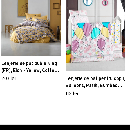
Lenjerie de pat dubla King
(FR), Elon - Yellow, Cotton
Box, Bumbac Ranforce
Lenjerie de pat pentru copii,
207 lei
Balloons, Patik, Bumbac
Ranforce
112 lei