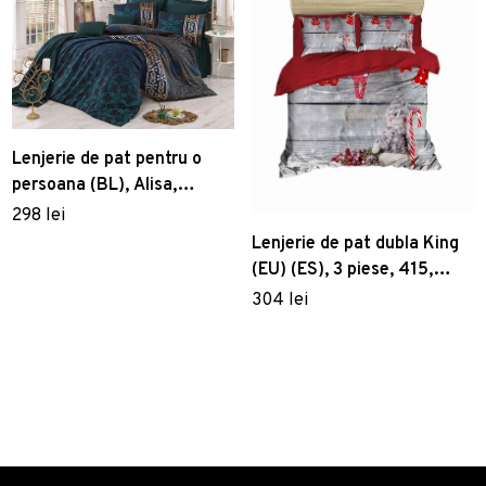
Lenjerie de pat pentru o
persoana (BL), Alisa,
Victoria, Bumbac Satinat
298 lei
Lenjerie de pat dubla King
(EU) (ES), 3 piese, 415,
Pearl Home, Poliester
304 lei
Satinat