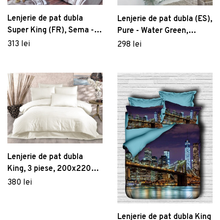
Lenjerie de pat dubla
Lenjerie de pat dubla (ES),
Super King (FR), Sema -
Pure - Water Green,
Brown, Pearl Home,
EnLora Home, Bumbac
313 lei
298 lei
Bumbac Ranforce
Ranforce
Lenjerie de pat dubla
King, 3 piese, 200x220
cm, 100% bumbac
380 lei
satinat, Whitney, Lilyum,
crem
Lenjerie de pat dubla King