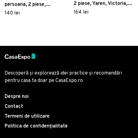
2 piese, Yaren, Victoria,
persoana, 2 piese,
65% bumbac/35%
135x200 cm, amestec
164 lei
140 lei
poliester
bumbac, EnLora Home,
Hook, gri
Descoperă și explorează idei practice și recomandări
pentru casa ta doar pe CasaExpo.ro
Despre noi
Contact
Termeni de utilizare
Politica de confidențialitate