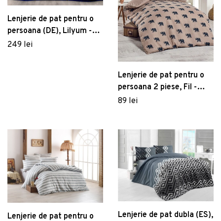
Lenjerie de pat pentru o
persoana (DE), Lilyum -
Dark Blue, Whitney,
249 lei
Bumbac Satinat
Lenjerie de pat pentru o
persoana 2 piese, Fil -
Blue, EnLora Home, 65%
89 lei
bumbac/35% poliester
Lenjerie de pat dubla (ES),
Lenjerie de pat pentru o