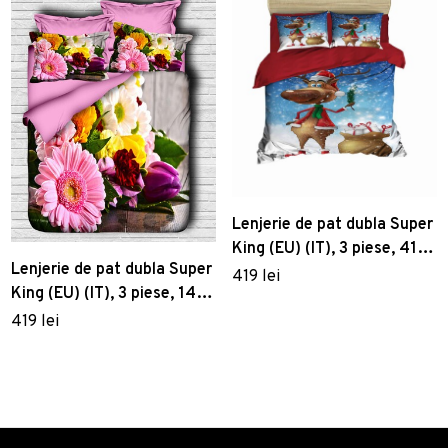
Lenjerie de pat dubla Super
King (EU) (IT), 3 piese, 414,
Lenjerie de pat dubla Super
Pearl Home, Poliester
419 lei
King (EU) (IT), 3 piese, 143,
Satinat
Pearl Home, Poliester
419 lei
Satinat