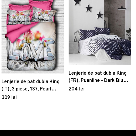
Lenjerie de pat dubla King
(FR), Puanline - Dark Blue,
Lenjerie de pat dubla King
Pearl Home, Bumbac
204 lei
(IT), 3 piese, 137, Pearl
Ranforce
Home, Poliester Satinat
309 lei