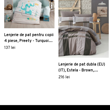
Lenjerie de pat pentru copii
4 piese, Preety - Turquoise,
Hobby, Bumbac Poplin
137 lei
Lenjerie de pat dubla (EU)
(IT), Estela - Brown,
Victoria, Bumbac Ranforce
216 lei