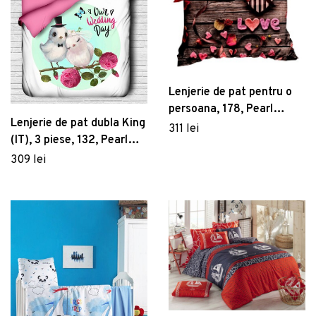
Lenjerie de pat pentru o
persoana, 178, Pearl
Lenjerie de pat dubla King
Home, Poliester Satinat
311 lei
(IT), 3 piese, 132, Pearl
Home, Poliester Satinat
309 lei