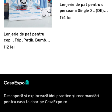
Lenjerie de pat pentru o
persoana Single XL (DE),
Marine - Red, Pearl Home,
174 lei
Bumbac Ranforce
Lenjerie de pat pentru
copii, Trip, Patik, Bumbac
Ranforce
112 lei
Descoperă și explorează idei practice și recomandări
pentru casa ta doar pe CasaExpo.ro