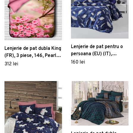
Lenjerie de pat pentru o
Lenjerie de pat dubla King
persoana (EU) (IT),
(FR), 3 piese, 146, Pearl
Feather, Victoria, Bumbac
160 lei
Home, Poliester Satinat
312 lei
Ranforce