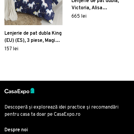
Lenjerie de pat dubla,
Victoria, Alisa
121VCT53242, 3 piese,
665 lei
bumbac satinat,
multicolor
Lenjerie de pat dubla King
(EU) (ES), 3 piese, Magic
Unicorn - Dark Blue, Eponj
157 lei
Home, 65% bumbac/35%
poliester
Descoperă și explorează idei practice și recomandări
pentru casa ta doar pe CasaExpo.ro
Despre noi