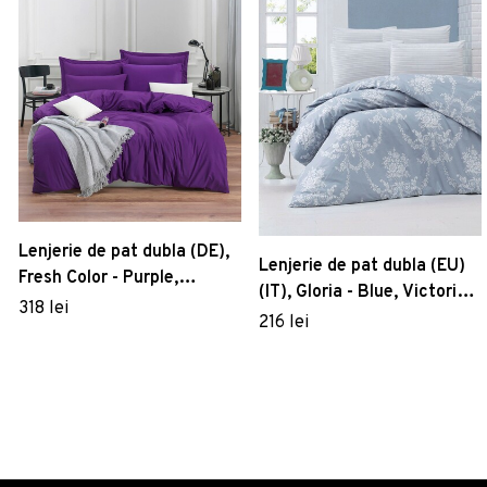
Lenjerie de pat dubla (DE),
Lenjerie de pat dubla (EU)
Fresh Color - Purple,
(IT), Gloria - Blue, Victoria,
Mijolnir, Bumbac Ranforce
318 lei
Bumbac Ranforce
216 lei