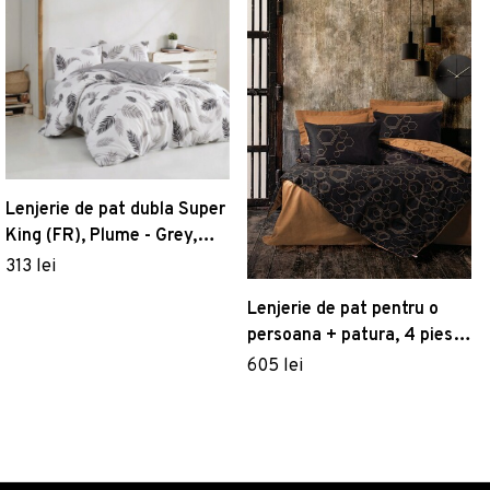
Lenjerie de pat dubla Super
King (FR), Plume - Grey,
Pearl Home, Bumbac
313 lei
Ranforce
Lenjerie de pat pentru o
persoana + patura, 4 piese,
160x220 cm, 100% bumbac
605 lei
ranforce, Cotton Box,
Dawn, cupru