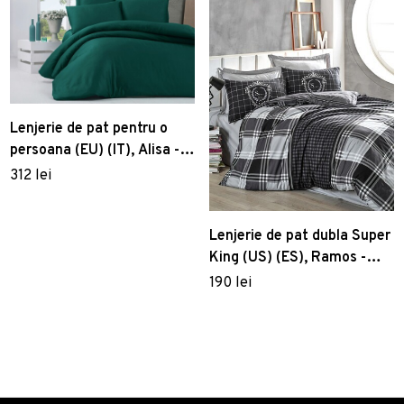
Lenjerie de pat pentru o
persoana (EU) (IT), Alisa -
Green, Victoria, Bumbac
312 lei
Satinat
Lenjerie de pat dubla Super
King (US) (ES), Ramos -
Anthracite, Cotton Box,
190 lei
Bumbac Ranforce