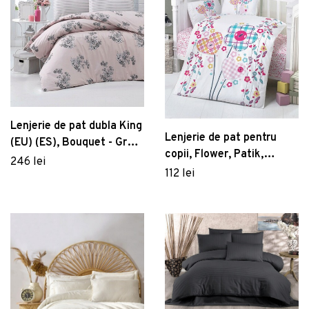
Lenjerie de pat dubla King
Lenjerie de pat pentru
(EU) (ES), Bouquet - Grey,
copii, Flower, Patik,
Victoria, Bumbac
246 lei
Bumbac Ranforce
112 lei
Ranforce