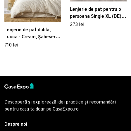
Lenjerie de pat pentru o
persoana Single XL (DE),
Lilyum - Anthracite,
273 lei
Lenjerie de pat dubla,
Whitney, Bumbac Satinat
Lucca - Cream, Şaheser,
Bumbac
710 lei
Descoperă și explorează idei practice și recomandări
pentru casa ta doar pe CasaExpo.ro
Despre noi