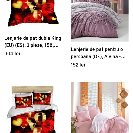
Lenjerie de pat dubla King
(EU) (ES), 3 piese, 158,
Lenjerie de pat pentru o
Pearl Home, Poliester
304 lei
persoana (DE), Alvina -
Satinat
Rose, Victoria, Bumbac
152 lei
Ranforce