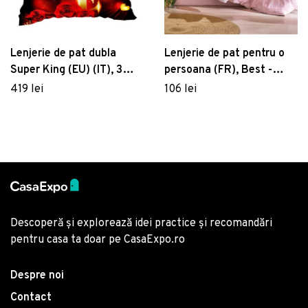
Lenjerie de pat pentru o
Lenjerie de pat dubla
persoana (FR), Best -
Super King (EU) (IT), 3
Pink, Cotton Box, Bumbac
piese, 161, Pearl Home,
106 lei
419 lei
Ranforce
Poliester Satinat
Descoperă și explorează idei practice și recomandări
pentru casa ta doar pe CasaExpo.ro
Despre noi
Contact