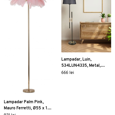
Lampadar, Luin,
534LUN4335, Metal,
Negru
666 lei
Lampadar Palm Pink,
Mauro Ferretti, Ø55 x 160
cm, 3 x E14, 40W, fier,