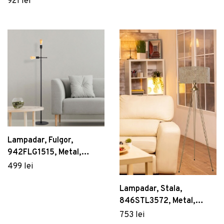
921 lei
roz/auriu
Lampadar, Fulgor,
942FLG1515, Metal,
Negru
499 lei
Lampadar, Stala,
846STL3572, Metal,
Cupru
753 lei