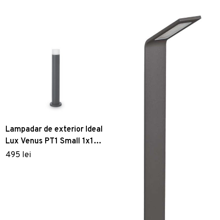
Lampadar de exterior Ideal
Lux Venus PT1 Small 1x15W
12x60cm antracit
495 lei