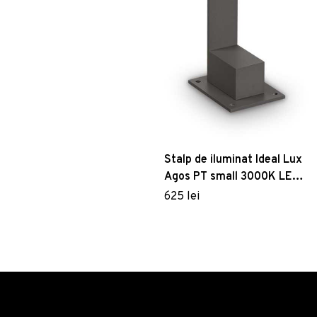
Stalp de iluminat Ideal Lux
Agos PT small 3000K LED
6.5W h60cm antracit
625 lei