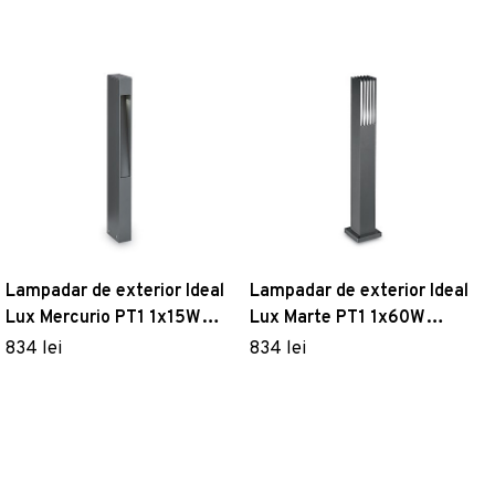
Lampadar de exterior Ideal
Lampadar de exterior Ideal
Lux Mercurio PT1 1x15W
Lux Marte PT1 1x60W
5x60x10cm antracit
14x80.5x14cm antracit
834 lei
834 lei