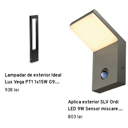
Lampadar de exterior Ideal
Lux Vega PT1 1x15W G9
15x80x5cm negru
938 lei
Aplica exterior SLV Ordi
LED 9W Sensor miscare
IP44 antracit
803 lei