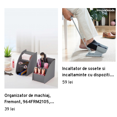
Incaltator de sosete si
incaltaminte cu dispozitiv
pentru descaltat sosete
59 lei
Shoeasy InnovaGoods 3in1
Organizator de machiaj,
Fremont, 964FRM2105,
Plastic, Antracit
39 lei