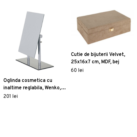
Cutie de bijuterii Velvet,
25x16x7 cm, MDF, bej
60 lei
Oglinda cosmetica cu
inaltime reglabila, Wenko,
Pinerolo, 23 x 10 x 27-35
201 lei
cm, inox/sticla