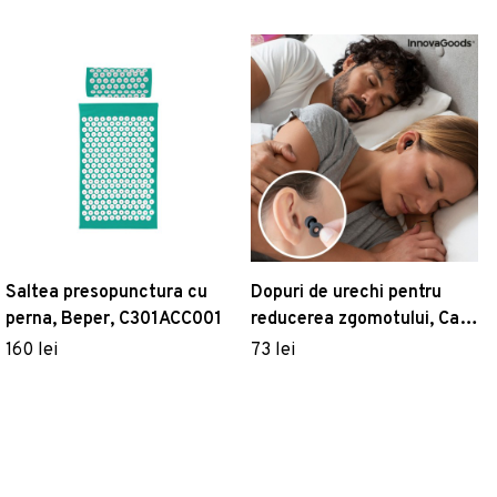
Saltea presopunctura cu
Dopuri de urechi pentru
perna, Beper, C301ACC001
reducerea zgomotului, Calg
InnovaGoods
160 lei
73 lei