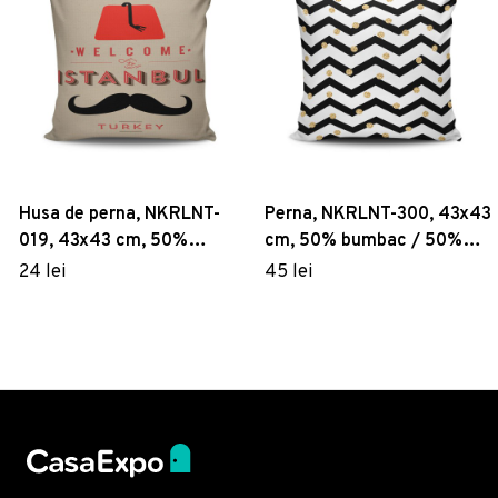
Husa de perna, NKRLNT-
Perna, NKRLNT-300, 43x43
019, 43x43 cm, 50%
cm, 50% bumbac / 50%
bumbac / 50% poliester,
poliester, Multicolor
24 lei
45 lei
Multicolor