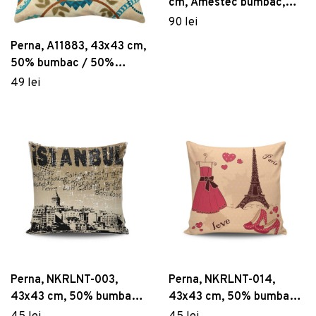
cm, Amestec bumbac,
Maro
90 lei
Perna, A11883, 43x43 cm,
50% bumbac / 50%
poliester, Multicolor
49 lei
Perna, NKRLNT-003,
Perna, NKRLNT-014,
43x43 cm, 50% bumbac /
43x43 cm, 50% bumbac /
50% poliester, Multicolor
50% poliester, Multicolor