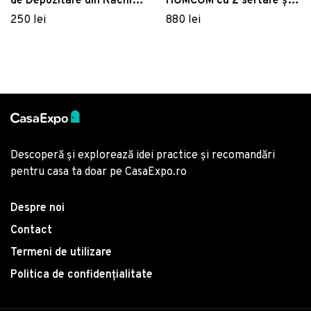
de Depozitare din Răchită
HOMCOM cu 2 sertare și 2
PP cu Capac, Containere
rafturi, deschidere prin
250 lei
880 lei
Dreptunghiulare de
apăsare, gri | Aosom
Diferite Dimensiuni, Gri |
Romania
Aosom Romania
Descoperă și explorează idei practice și recomandări
pentru casa ta doar pe CasaExpo.ro
Despre noi
Contact
Termeni de utilizare
Politica de confidențialitate