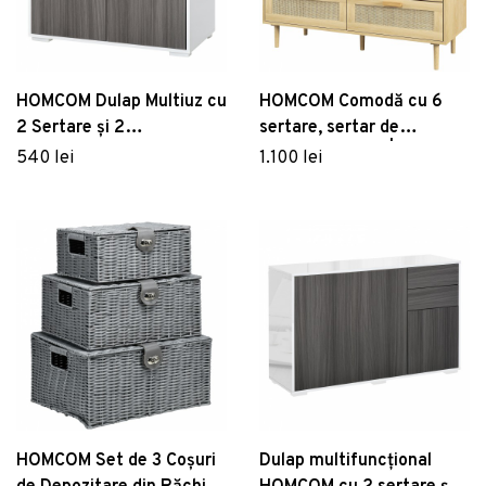
HOMCOM Dulap Multiuz cu
HOMCOM Comodă cu 6
2 Sertare și 2
sertare, sertar de
Compartimente cu Ușă,
depozitare înalt | Aosom
540 lei
1.100 lei
Sistem Deschidere Prin
Romania
Apăsare, Design Modern |
Aosom Romania
HOMCOM Set de 3 Coșuri
Dulap multifuncțional