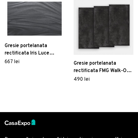
Gresie portelanata
rectificata Iris Luce
100x100cm 6mm grey
667 lei
Gresie portelanata
naturale
rectificata FMG Walk-On
Maxfine 150x100cm 6mm
490 lei
Dusk