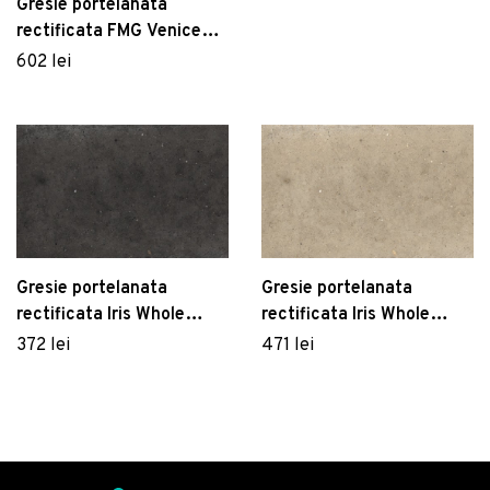
Grey Antislip
Gresie portelanata
rectificata FMG Venice
Villa 60x60cm 10mm
602 lei
Rialto Zinc Levigato
Gresie portelanata
Gresie portelanata
rectificata Iris Whole
rectificata Iris Whole
Stone 60x60cm 9mm
Stone 120x60cm 9mm
372 lei
471 lei
Black Antislip
Sand Natural