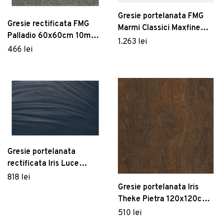
Gresie portelanata FMG
Gresie rectificata FMG
Marmi Classici Maxfine
Palladio 60x60cm 10mm
300x150cm 6mm Blue de
1.263 lei
Pisani naturale
466 lei
Savoia Lucidato
Gresie portelanata
rectificata Iris Luce
300x100cm 6mm blue
818 lei
naturale
Gresie portelanata Iris
Theke Pietra 120x120cm
8mm bronzite naturale
510 lei