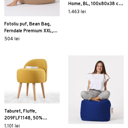
Home, BL, 100x80x38 cm,
catifea, bej
1.463 lei
Fotoliu puf, Bean Bag,
Ferndale Premium XXL,
115 x 130 cm, poliester
504 lei
impermeabil, bej nurca
Taburet, Fluffe,
209FLF1148, 50%
bumbac, 50% in, Galben
1.101 lei