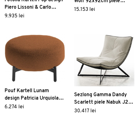
Wolf 92x92cm piele
Piero Lissoni & Carlo
Nabuk H265 HandMade in
15.153 lei
Tamborini cadru
Italy
9.935 lei
transparent tapiterie
Missoni Vevey rosu
Pouf Kartell Lunam
Sezlong Gamma Dandy
design Patricia Urquiola
Scarlett piele Nabuk J275
tapiterie Orsetto
6.274 lei
Diamond Embossed baza
30.417 lei
Caramiziu
Dark Chrome - Titanium
HandMade in Italy