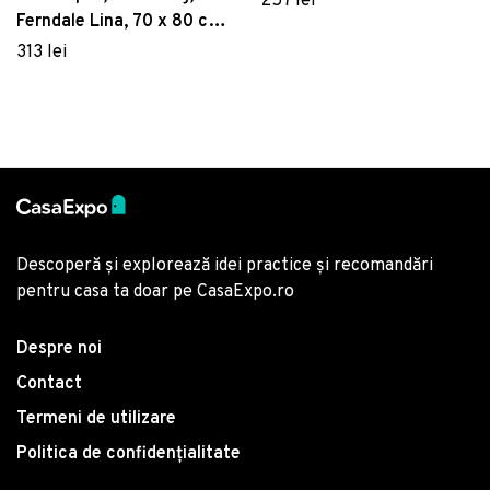
257 lei
Ferndale Lina, 70 x 80 cm,
poliester impermeabil,
313 lei
turcoaz
Descoperă și explorează idei practice și recomandări
pentru casa ta doar pe CasaExpo.ro
Despre noi
Contact
Termeni de utilizare
Politica de confidențialitate