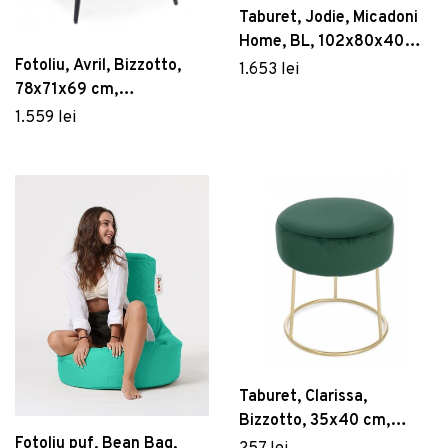
Taburet, Jodie, Micadoni
Home, BL, 102x80x40
cm, poliester, bej deschis
Fotoliu, Avril, Bizzotto,
1.653 lei
78x71x69 cm,
otel/catifea, gri
1.559 lei
Taburet, Clarissa,
Bizzotto, 35x40 cm,
Fotoliu puf, Bean Bag,
otel/catifea, verde bottle