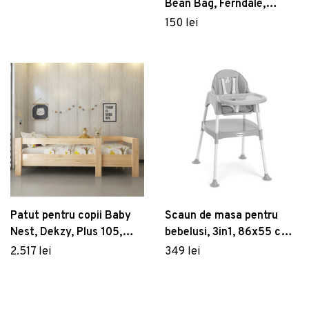
Bean Bag, Ferndale,
60x60 cm, poliester
150 lei
impermeabil, roz
Patut pentru copii Baby
Scaun de masa pentru
Nest, Dekzy, Plus 105,
bebelusi, 3in1, 86x55 cm,
196x96x55 cm, Stejar
Plastic, Gri
2.517 lei
349 lei