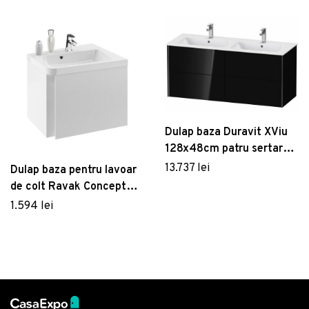
Dulap baza Duravit XViu
128x48cm patru sertare
cu tehnologie Tip-On
13.737 lei
Dulap baza pentru lavoar
negru lucios cu margini
de colt Ravak Concept
negru mat
10° cu un sertar
1.594 lei
65x53.5x45cm dreapta
alb