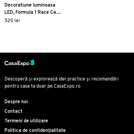
Decoratiune luminoasa
LED, Formula 1 Race Car,
Benzi flexibile de neon, DC
520 lei
12 V, Galben
Descoperă și explorează idei practice și recomandări
pentru casa ta doar pe CasaExpo.ro
Despre noi
Contact
Termeni de utilizare
Politica de confidențialitate