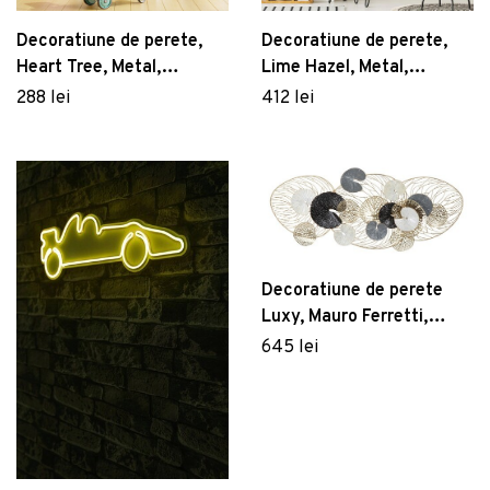
Decoratiune de perete,
Decoratiune de perete,
Heart Tree, Metal,
Lime Hazel, Metal,
Dimensiune: 70 x 64 cm,
Dimensiune: 110 x 105 cm,
288 lei
412 lei
Negru
Multicolor
Decoratiune de perete
Luxy, Mauro Ferretti,
124.5x55 cm, fier,
645 lei
multicolor