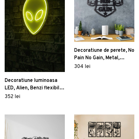
Decoratiune de perete, No
Pain No Gain, Metal,
Dimensiune: 33 x 50 cm,
304 lei
Negru
Decoratiune luminoasa
LED, Alien, Benzi flexibile
de neon, DC 12 V, Galben
352 lei