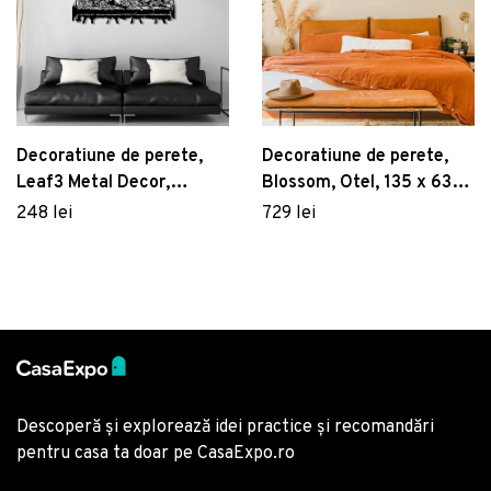
Decoratiune de perete,
Decoratiune de perete,
Leaf3 Metal Decor,
Blossom, Otel, 135 x 63
lemn/metal, 50 x 58 cm,
cm, Negru
248 lei
729 lei
negru/maro
Descoperă și explorează idei practice și recomandări
pentru casa ta doar pe CasaExpo.ro