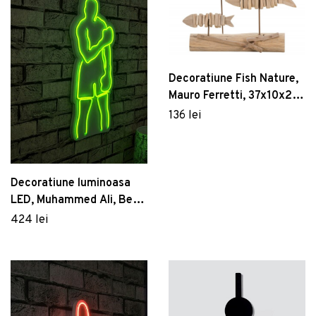
Decoratiune Fish Nature,
Mauro Ferretti, 37x10x24
cm, lemn de tanoak,
136 lei
natural
Decoratiune luminoasa
LED, Muhammed Ali, Benzi
flexibile de neon, DC 12 V,
424 lei
Verde