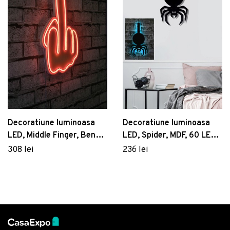
Decoratiune luminoasa
Decoratiune luminoasa
LED, Middle Finger, Benzi
LED, Spider, MDF, 60 LED-
flexibile de neon, DC 12 V,
uri, Albastru
308 lei
236 lei
Rosu