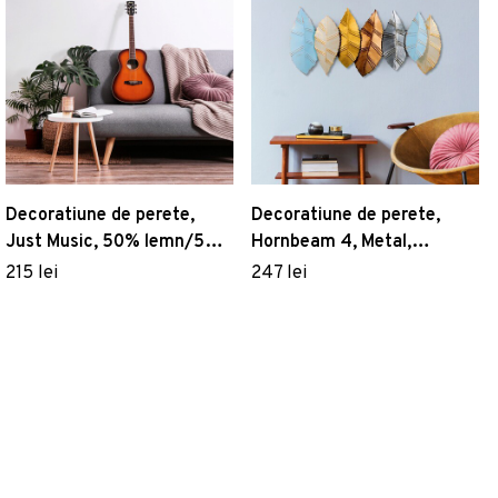
Decoratiune de perete,
Decoratiune de perete,
Just Music, 50% lemn/50%
Hornbeam 4, Metal,
metal, 25 x 3 x 27 cm, 3
Dimensiune: 114 x 52 cm,
215 lei
247 lei
piese, Nuc negru
Multicolor