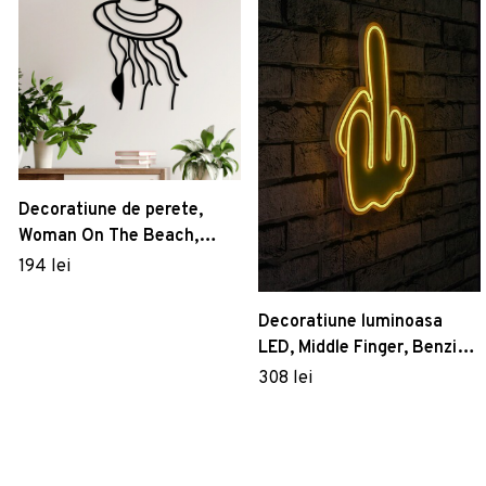
Decoratiune de perete,
Woman On The Beach,
Metal, Dimensiune: 47 x 63
194 lei
cm, Negru
Decoratiune luminoasa
LED, Middle Finger, Benzi
flexibile de neon, DC 12 V,
308 lei
Galben