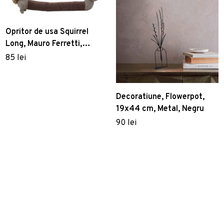
Opritor de usa Squirrel
Long, Mauro Ferretti,
13x90x27 cm, bumbac,
85 lei
multicolor
Decoratiune, Flowerpot,
19x44 cm, Metal, Negru
90 lei