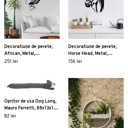
Decoratiune de perete,
Decoratiune de perete,
African, Metal,
Horse Head, Metal,
Dimensiune: 55 x 70 cm,
Dimensiune: 40 x 55 cm,
251 lei
156 lei
Negru
Negru
Opritor de usa Dog Long,
Mauro Ferretti, 88x13x19
cm, bumbac, multicolor
82 lei