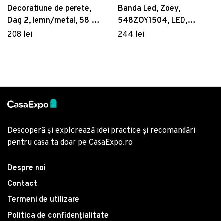
Decoratiune de perete,
Banda Led, Zoey,
Dag 2, lemn/metal, 58 x
548ZOY1504, LED,
38 cm, negru/maro
Galben
208 lei
244 lei
Descoperă și explorează idei practice și recomandări
pentru casa ta doar pe CasaExpo.ro
Despre noi
Contact
Termeni de utilizare
Politica de confidențialitate