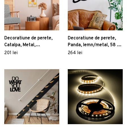
Decoratiune de perete,
Decoratiune de perete,
Catalpa, Metal,
Panda, lemn/metal, 58 x
Dimensiune: 32 x 90 cm,
58 cm, negru/maro
201 lei
264 lei
Multicolor