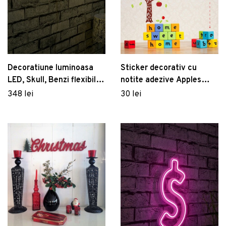
Sticker decorativ cu
Decoratiune luminoasa
notite adezive Apples
LED, Skull, Benzi flexibile
Post it, Mauro Ferretti,
de neon, DC 12 V, Galben
30 lei
348 lei
120x125 cm, plastic