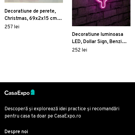
Decoratiune de perete,
Christmas, 69x2x15 cm,
Placaj , Rosu
257 lei
Decoratiune luminoasa
LED, Dollar Sign, Benzi
flexibile de neon, DC 12 V,
252 lei
Roz
Descoperă și explorează idei practice și recomandări
pentru casa ta doar pe CasaExpo.ro
Despre noi